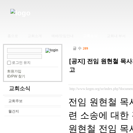
홈으로
교회소개
예배/모임안내
교회소식
교회내 부서
글 수
209
[공지] 전임 원현철 목
로그인 유지
고
회원가입
ID/PW 찾기
교회소식
http://www.kegm.org/xe/index.php?documen
전임 원현철 목
교회주보
월간지
련 소송에 대한
원현철 전임 목