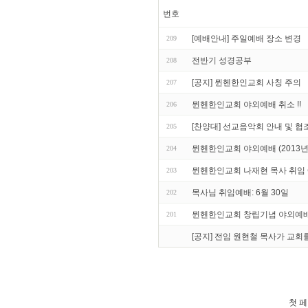
번호
[예배안내] 주일예배 장소 변경
209
전반기 성경공부
208
[공지] 뮌헨한인교회 사칭 주의
207
뮌헨한인교회 야외예배 취소 !!
206
[찬양대] 선교음악회 안내 및 협
205
뮌헨한인교회 야외예배 (2013년 
204
뮌헨한인교회 나재현 목사 취임 예배
203
목사님 취임예배: 6월 30일
202
뮌헨한인교회 창립기념 야외예배 (
201
[공지] 전임 원현철 목사가 교
첫 