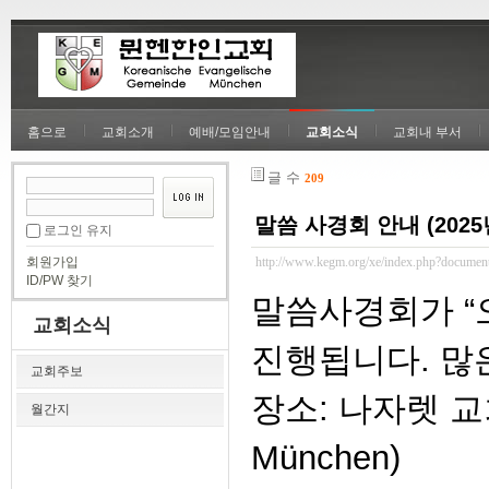
홈으로
교회소개
예배/모임안내
교회소식
교회내 부서
글 수
209
말씀 사경회 안내 (2025년
로그인 유지
회원가입
http://www.kegm.org/xe/index.php?documen
ID/PW 찾기
말씀사경회가 “
교회소식
진행됩니다. 많
교회주보
장소: 나자렛 교회 (
월간지
München)