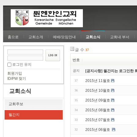
홈으로
교회소개
예배/모임안내
교회소식
교회내 부서
글 수
37
번호
로그인 유지
공지
[공지사항] 월간지는 로그인한 
회원가입
ID/PW 찾기
2015년 11월호
37
교회소식
2015년 10월호
36
2015년 09월호
35
교회주보
2015년 08월호
34
월간지
2015년 07월호
33
2015년 06월호
32