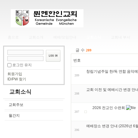
홈으로
교회소개
예배/모임안내
교회소식
교회내 부서
글 수
209
번호
로그인 유지
창립기념주일 한/독 연합 음악예
회원가입
209
ID/PW 찾기
교회 이전 및 예배시간 변경 안내 (
교회소식
208
교회주보
2026 전교인 수련회
207
월간지
예배장소 변경 안내 (2026년 6월
206