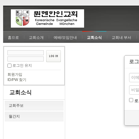
홈으로
교회소개
예배/모임안내
교회소식
교회내 부서
로그
로그인 유지
회원가입
ID/PW 찾기
교회소식
로
교회주보
월간지