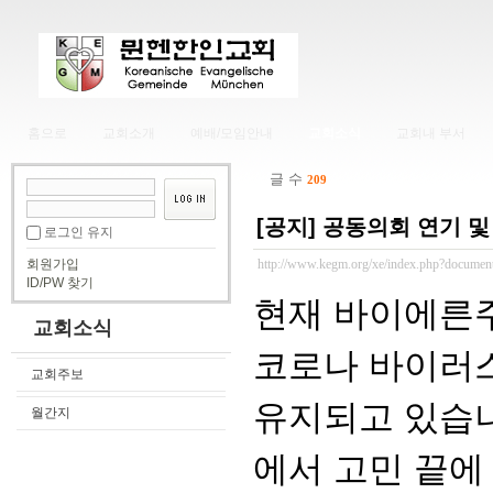
홈으로
교회소개
예배/모임안내
교회소식
교회내 부서
글 수
209
[공지] 공동의회 연기 및 
로그인 유지
회원가입
http://www.kegm.org/xe/index.php?documen
ID/PW 찾기
현재 바이에른
교회소식
코로나 바이러
교회주보
유지되고 있습니
월간지
에서 고민 끝에 