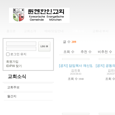
홈으로
교회소개
예배/모임안내
교회소식
교회내 부서
글 수
209
조회 수
추천 수
비추천 수
로그인 유지
회원가입
[공지] 담임목사 재신임 공동의회 결과
[공지] 공동의
ID/PW 찾기
김진호
김진
2020.08.03
2020.07
교회소식
조회 수
조회 
1948
교회주보
월간지