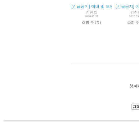
[긴급공지] 예배 및 모임 중단 기간 재연
[긴급공지] 예
김진호
김진
2020.05.31
2020.05
조회 수
조회 
1731
첫 페