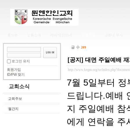
홈으로
교회소개
예배/모임안내
교회소식
교회내 부서
글 수
209
[공지] 대면 주일예배 
로그인 유지
회원가입
http://www.kegm.org/xe/index.php?documen
ID/PW 찾기
7월 5일부터 
교회소식
드립니다.예배 
교회주보
지 주일예배 참
월간지
에게 연락을 주