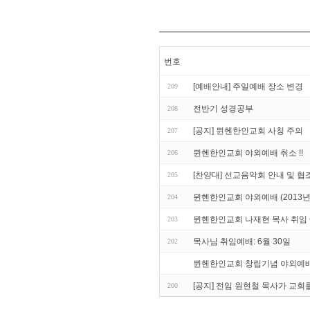
번호
[예배안내] 주일예배 장소 변경
209
전반기 성경공부
208
[공지] 뮌헨한인교회 사칭 주의
207
뮌헨한인교회 야외예배 취소 !!
206
[찬양대] 선교음악회 안내 및 협
205
뮌헨한인교회 야외예배 (2013년 
204
뮌헨한인교회 나재현 목사 취임 예배
203
목사님 취임예배: 6월 30일
202
뮌헨한인교회 창립기념 야외예배 (
[공지] 전임 원현철 목사가 교
200