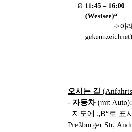
Ø
11:45 – 16:00
(Westsee)“
->
아
gekennzeichnet
오시는 길
(Anfahrts
-
자동차
(mit Auto):
지도에
„B“
로 표
Preßburger Str, Andr