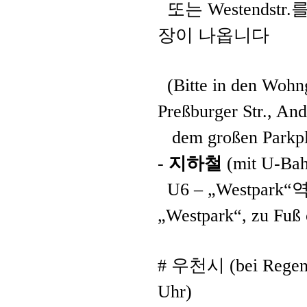
또는
Westendstr.
를
장이 나옵니다
(Bitte in den Wohn
Preßburger Str., And
dem großen Parkpla
-
지하철
(mit U-Bah
U6 – „Westpark“
역
„Westpark“, zu Fuß 
#
우천시
(bei Rege
Uhr)