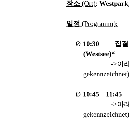
장소
(Ort)
:
Westpark,
일정
(Programm):
Ø
10:30
집결
(Westsee)“
->
아
gekennzeichnet
Ø
10:45 – 11:45
->
아
gekennzeichnet