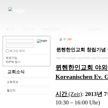
홈으로
교회소개
예배/모임안내
교회소식
교회내 부서
글 수
209
뮌헨한인교회 창립기념 야외
로그인 유지
회원가입
http://www.kegm.org/xe/index.php?documen
ID/PW 찾기
뮌헨한인교회 야
교회소식
Koreanischen Ev.
교회주보
월간지
시간
(Zeit)
:
2013
년
7
10:30 – 16:00 Uhr)