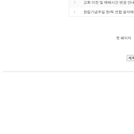
교회 이전 및 예배시간 변경 안내 (
2
창립기념주일 한/독 연합 음악예
1
첫 페이지