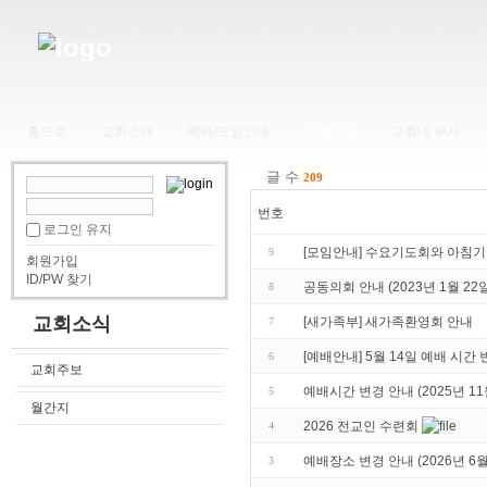
홈으로
교회소개
예배/모임안내
교회소식
교회내 부서
글 수
209
번호
로그인 유지
[모임안내] 수요기도회와 아침기
9
회원가입
ID/PW 찾기
공동의회 안내 (2023년 1월 22일
8
교회소식
[새가족부] 새가족환영회 안내
7
[예배안내] 5월 14일 예배 시간
6
교회주보
예배시간 변경 안내 (2025년 11
5
월간지
2026 전교인 수련회
4
예배장소 변경 안내 (2026년 6월
3