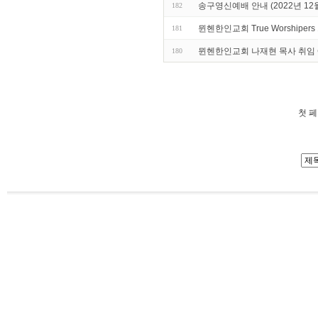
송구영신예배 안내 (2022년 12월
182
뮌헨한인교회 True Worshipers
181
뮌헨한인교회 나재현 목사 취임 예배
180
첫 