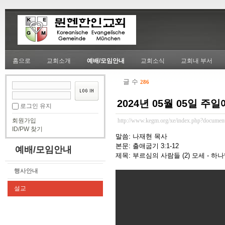
홈으로
교회소개
예배/모임안내
교회소식
교회내 부서
글 수
286
2024년 05월 05일 주
로그인 유지
회원가입
http://www.kegm.org/xe/index.php?documen
ID/PW 찾기
말씀: 나재현 목사
본문: 출애굽기 3:1-12
예배/모임안내
제목: 부르심의 사람들 (2) 모세 - 
행사안내
설교