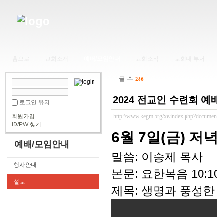
홈으로
교회소개
예배/모임안내
교회소식
교회내 부서
글 수
286
2024 전교인 수련회 예배 
로그인 유지
회원가입
http://www.kegm.org/xe/index.php?documen
ID/PW 찾기
6월 7일(금) 저
예배/모임안내
말씀: 이승제 목사
행사안내
본문: 요한복음 10:1
설교
제목: 생명과 풍성한