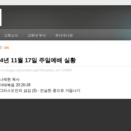
교회소식
교회내 부서
부서게시판
 수
286
24년 11월 17일 주일예배 실황
/www.kegm.org/xe/index.php?document_srl=126089
 나재현 목사
마태복음 20:20-28
 그리스도인의 섬김 (3) - 진실한 종으로 거듭나기