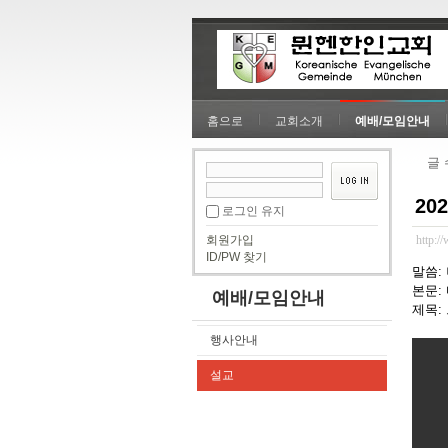
홈으로
교회소개
예배/모임안내
글
20
로그인 유지
회원가입
http:/
ID/PW 찾기
말씀:
본문: 
예배/모임안내
제목:
행사안내
설교