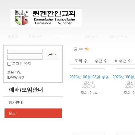
홈으로
교회소개
예배/모임안내
교회소식
교회내 부서
글 수
286
조회 수
추천 수
비추천 수
로그인 유지
회원가입
2026년 06월 28일 주일예배 실황
2026년 06
ID/PW 찾기
김진호
김진
2026.07.19
2026.07
예배/모임안내
조회 수
조회 
122
행사안내
설교