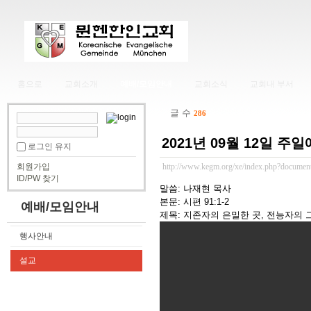
홈으로
교회소개
예배/모임안내
교회소식
교회내 부서
글 수
286
2021년 09월 12일 주
로그인 유지
회원가입
http://www.kegm.org/xe/index.php?documen
ID/PW 찾기
말씀: 나재현 목사
본문: 시편 91:1-2
예배/모임안내
제목: 지존자의 은밀한 곳, 전능자의 
행사안내
설교