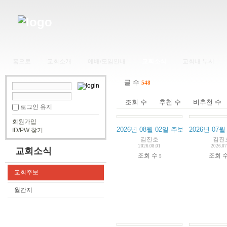
홈으로
교회소개
예배/모임안내
교회소식
교회내 부서
글 수
548
조회 수
추천 수
비추천 수
로그인 유지
회원가입
2026년 08월 02일 주보
2026년 07월
ID/PW 찾기
김진호
김진
2026.08.01
2026.07
교회소식
조회 수
조회 
5
교회주보
월간지