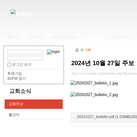
홈으로
교회소개
예배/모임안내
교회소식
교회내 부서
글 수
548
2024년 10월 27일 주보
로그인 유지
회원가입
http://www.kegm.org/xe/index.php?documen
ID/PW 찾기
교회소식
교회주보
월간지
20241027_bulletin.pdf (1.03MB)(30