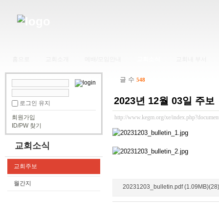
홈으로
교회소개
예배/모임안내
교회소식
교회내 부서
글 수
548
2023년 12월 03일 주보
로그인 유지
회원가입
http://www.kegm.org/xe/index.php?documen
ID/PW 찾기
교회소식
교회주보
월간지
20231203_bulletin.pdf (1.09MB)(28