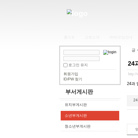
홈으로
교회소개
예배/모임안내
글
24
로그인 유지
회원가입
http:/
ID/PW 찾기
24과
부서게시판
24
유치부게시판
소년부게시판
청소년부게시판
엮