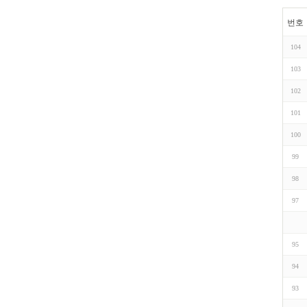
번호
104
103
102
101
100
99
98
97
95
94
93