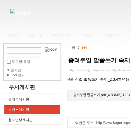
홈으로
교회소개
예배/모임안내
교회소식
교회내 부서
글 수
104
종려주일 말씀쓰기 숙제_
로그인 유지
회원가입
http://www.kegm.org/xe/index.php?documen
ID/PW 찾기
종려주일 말씀쓰기 숙제_2,3,4학년용
부서게시판
종려주일 말씀쓰기.pdf (4.83MB)(123)
유치부게시판
소년부게시판
청소년부게시판
엮인글 주소 : http://www.kegm.org/x