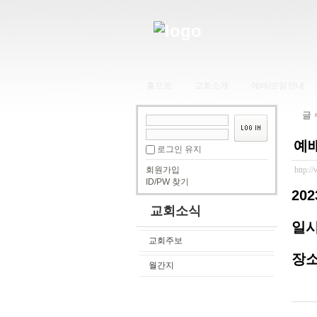
홈으로
교회소개
예배/모임안내
글
예배
로그인 유지
회원가입
http:/
ID/PW 찾기
20
교회소식
일시
교회주보
장소:
월간지