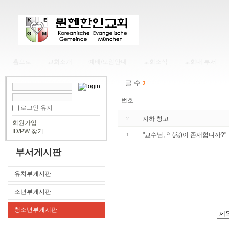
홈으로
교회소개
예배/모임안내
교회소식
교회내 부서
글 수
2
번호
로그인 유지
지하 창고
2
회원가입
ID/PW 찾기
"교수님, 악(惡)이 존재합니까?"
1
부서게시판
유치부게시판
소년부게시판
청소년부게시판