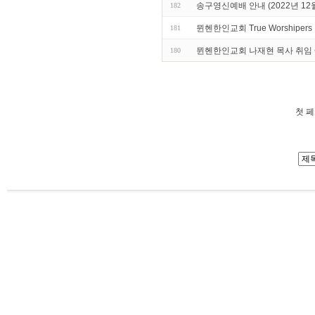
송구영신예배 안내 (2022년 12월
182
뮌헨한인교회 True Worshipers
181
뮌헨한인교회 나재현 목사 취임 예배
180
첫 