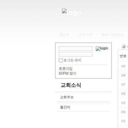
홈으로
교회소개
예배/모임안내
글
번호
로그인 유지
169
회원가입
ID/PW 찾기
168
교회소식
167
166
교회주보
165
월간지
164
163