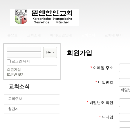
홈으로
교회소개
예배/모임안내
교회소식
교회내 부서
회원가입
로그인 유지
*
이메일 주소
회원가입
ID/PW 찾기
*
비밀번호
교회소식
비밀번
교회주보
*
비밀번호 확인
월간지
*
닉네임