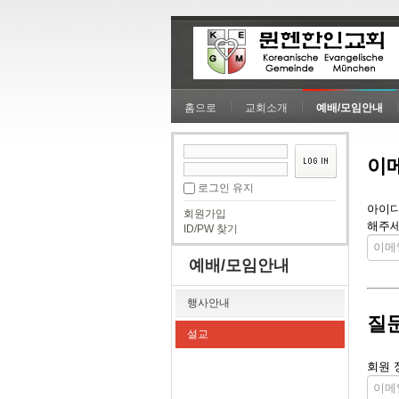
홈으로
교회소개
예배/모임안내
이
로그인 유지
아이디
회원가입
해주세
ID/PW 찾기
예배/모임안내
행사안내
질
설교
회원 