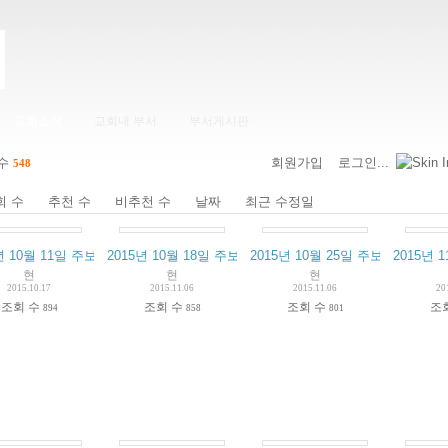
교회소식
교회내 부서
부서게시판
 수
회원가입
로그인...
548
회 수
추천 수
비추천 수
날짜
최근 수정일
년 10월 11일 주보
2015년 10월 18일 주보
2015년 10월 25일 주보
2015년 
현
현
현
2015.10.17
2015.11.06
2015.11.06
20
조회 수
조회 수
조회 수
조
894
858
801