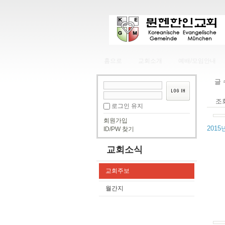
홈으로
교회소개
예배/모임안내
글
조
로그인 유지
회원가입
2015
ID/PW 찾기
교회소식
교회주보
월간지