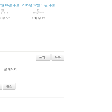
12월 06일 주보
2015년 12월 13일 주보
현
현
15.12.12
2015.12.12
회 수
조회 수
842
832
쓰기...
목록
끝 페이지
취소