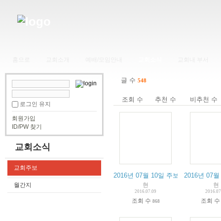
홈으로
교회소개
예배/모임안내
교회소식
교회내 부서
글 수
548
조회 수
추천 수
비추천 수
로그인 유지
회원가입
ID/PW 찾기
교회소식
교회주보
2016년 07월 10일 주보
2016년 07월
현
현
월간지
2016.07.09
2016.07
조회 수
조회 
868