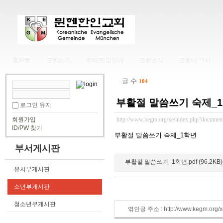
홈으로
교회소개
예배/모임안내
교회소식
교회내 부서
글 수
104
부활절 말씀쓰기 숙제_
로그인 유지
회원가입
http://www.kegm.org/xe/index.php?documen
ID/PW 찾기
부활절 말씀쓰기 숙제_1학년
부서게시판
부활절 말씀쓰기_1학년.pdf (96.2KB)(
유치부게시판
소년부게시판
청소년부게시판
엮인글 주소 : http://www.kegm.org/x