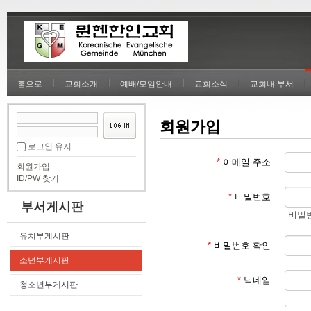
홈으로
교회소개
예배/모임안내
교회소식
교회내 부서
회원가입
로그인 유지
*
이메일 주소
회원가입
ID/PW 찾기
*
비밀번호
부서게시판
비밀번
유치부게시판
*
비밀번호 확인
소년부게시판
*
닉네임
청소년부게시판